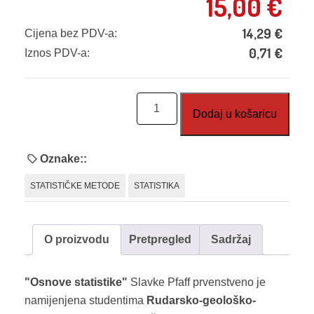
15,00
€
14,29
€
Cijena bez PDV-a:
0,71
€
Iznos PDV-a:
Osnove
Dodaj u košaricu
statistike
količina
Oznake::
STATISTIČKE METODE
STATISTIKA
O proizvodu
Pretpregled
Sadržaj
"Osnove statistike"
Slavke Pfaff prvenstveno je
namijenjena studentima
Rudarsko-geološko-