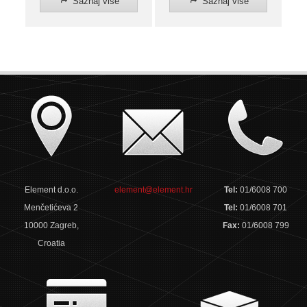
Saznaj više
Saznaj više
Element d.o.o.
element@element.hr
Tel:
01/6008 700
Menčetićeva 2
Tel:
01/6008 701
10000 Zagreb,
Fax:
01/6008 799
Croatia