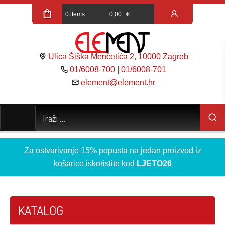
0 items
0,00
€
Ulica Šiška Menčetića 2, 10000 Zagreb
01/6008-700
|
01/6008-701
element@element.hr
Za ostvarivanje 15% popusta na jedan proizvod iz
košarice iskoristite kod
LJETO26
KATALOG