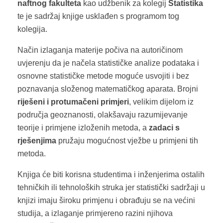
naftnog fakulteta
kao udžbenik za kolegij
Statistika
te je sadržaj knjige usklađen s programom tog
kolegija.
Način izlaganja materije počiva na autoričinom
uvjerenju da je načela statističke analize podataka i
osnovne statističke metode moguće usvojiti i bez
poznavanja složenog matematičkog aparata. Brojni
riješeni i protumačeni primjeri
, velikim dijelom iz
područja geoznanosti, olakšavaju razumijevanje
teorije i primjene izloženih metoda, a
zadaci s
rješenjima
pružaju mogućnost vježbe u primjeni tih
metoda.
Knjiga će biti korisna studentima i inženjerima ostalih
tehničkih ili tehnoloških struka jer statistički sadržaji u
knjizi imaju široku primjenu i obrađuju se na većini
studija, a izlaganje primjereno razini njihova