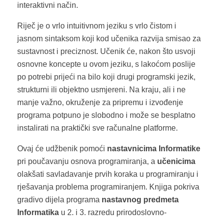
interaktivni način.
Riječ je o vrlo intuitivnom jeziku s vrlo čistom i
jasnom sintaksom koji kod učenika razvija smisao za
sustavnost i preciznost. Učenik će, nakon što usvoji
osnovne koncepte u ovom jeziku, s lakoćom poslije
po potrebi prijeći na bilo koji drugi programski jezik,
strukturni ili objektno usmjereni. Na kraju, ali i ne
manje važno, okruženje za pripremu i izvođenje
programa potpuno je slobodno i može se besplatno
instalirati na praktički sve računalne platforme.
Ovaj će udžbenik pomoći
nastavnicima Informatike
pri poučavanju osnova programiranja, a
učenicima
olakšati savladavanje prvih koraka u programiranju i
rješavanja problema programiranjem. Knjiga pokriva
gradivo dijela programa
nastavnog predmeta
Informatika
u 2. i 3. razredu prirodoslovno-