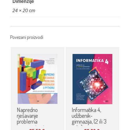
Dimenzije
24 × 20 cm
Povezani proizvodi
Napredno
Informatika 4,
rješavanje
udžbenik-
problema
gimnazija, (2 ili 3
programiranjem u
sata)