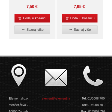
7,50
€
7,95
€
Dodaj u košaricu
Dodaj u košaricu
Saznaj više
Saznaj više
Element d.o.o.
element@element.hr
Tel:
01/6008 700
Menčetićeva 2
Tel:
01/6008 701
10000 Zagreb,
Fax:
01/6008 799