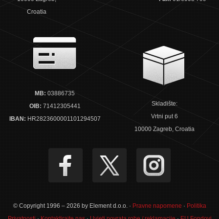
Croatia
MB:
03886735
Skladište:
OIB:
71412305441
Vrtni put 6
IBAN:
HR2823600001101294507
10000 Zagreb, Croatia
© Copyright 1996 – 2026 by Element d.o.o. ·
Pravne napomene
·
Politika
Privatnosti
·
Kontaktirajte nas
·
Uvjeti povrata robe / reklamacije
·
EU Fondovi