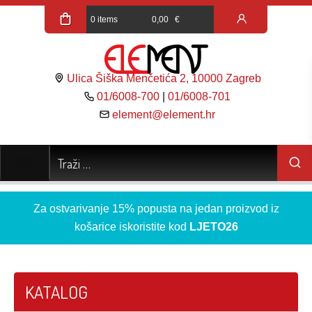
0 items
0,00
€
Ulica Šiška Menčetića 2, 10000 Zagreb
01/6008-700
|
01/6008-701
element@element.hr
Za ostvarivanje 15% popusta na jedan proizvod iz
košarice iskoristite kod
LJETO26
KATALOG