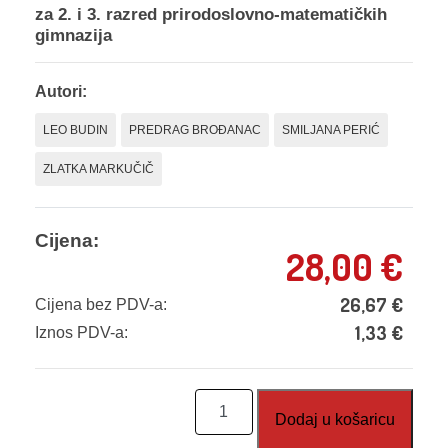
za 2. i 3. razred prirodoslovno-matematičkih
gimnazija
Autori:
LEO BUDIN
PREDRAG BROĐANAC
SMILJANA PERIĆ
ZLATKA MARKUČIČ
Cijena:
28,00
€
26,67
€
Cijena bez PDV-a:
1,33
€
Iznos PDV-a:
Rješavanje
Dodaj u košaricu
problema