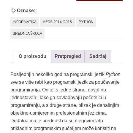
programiranjem
u
Oznake::
Pythonu
INFORMATIKA
MZOS 2014./2015.
PYTHON
količina
SREDNJA ŠKOLA
O proizvodu
Pretpregled
Sadržaj
Posljednjih nekoliko godina programski jezik
Python
sve se više rabi kao programski jezik za poučavanje
programiranja. On je, s jedne strane, dovoljno
jednostavan i lako ga savladavaju početnici u
programiranju, a s druge strane, blizak je današnjim
objektno-usmjerenim profesionalnim jezicima.
Dodatna mu je prednost da se njegovim vrlo
prikladnim programskim sučeljem može koristiti na