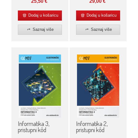
25,50
€
29,00
€
Pythonu
Dodaj u košaricu
Dodaj u košaricu
Saznaj više
Saznaj više
Informatika 3,
Informatika 2,
pristupni kôd
pristupni kôd