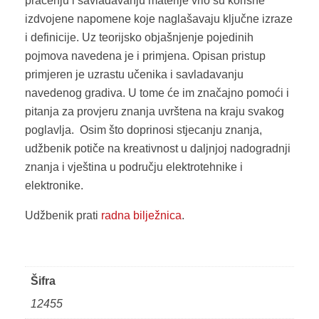
praćenju i savladavanju materije vrlo su korisne
izdvojene napomene koje naglašavaju ključne izraze
i definicije. Uz teorijsko objašnjenje pojedinih
pojmova navedena je i primjena. Opisan pristup
primjeren je uzrastu učenika i savladavanju
navedenog gradiva. U tome će im značajno pomoći i
pitanja za provjeru znanja uvrštena na kraju svakog
poglavlja. Osim što doprinosi stjecanju znanja,
udžbenik potiče na kreativnost u daljnjoj nadogradnji
znanja i vještina u području elektrotehnike i
elektronike.
Udžbenik prati
radna bilježnica
.
Šifra
12455