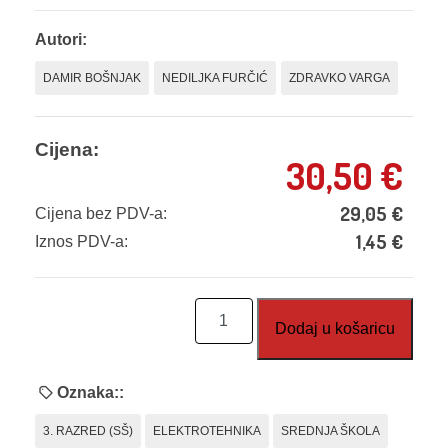
Autori:
DAMIR BOŠNJAK
NEDILJKA FURČIĆ
ZDRAVKO VARGA
Cijena:
30,50
€
29,05
€
Cijena bez PDV-a:
1,45
€
Iznos PDV-a:
Elektrotehnika,
Dodaj u košaricu
udžbenik
količina
Oznaka::
3. RAZRED (SŠ)
ELEKTROTEHNIKA
SREDNJA ŠKOLA