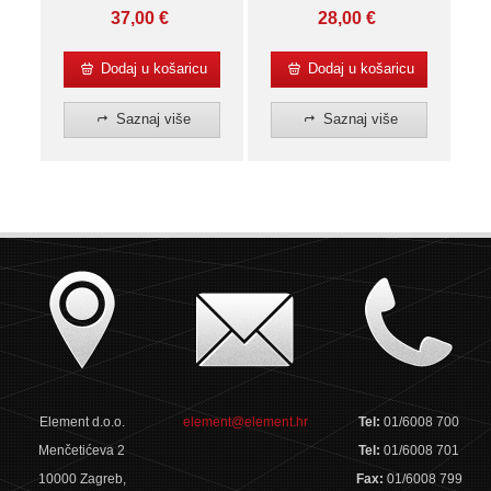
(Rajaković)
37,00
€
28,00
€
Dodaj u košaricu
Dodaj u košaricu
Saznaj više
Saznaj više
Element d.o.o.
element@element.hr
Tel:
01/6008 700
Menčetićeva 2
Tel:
01/6008 701
10000 Zagreb,
Fax:
01/6008 799