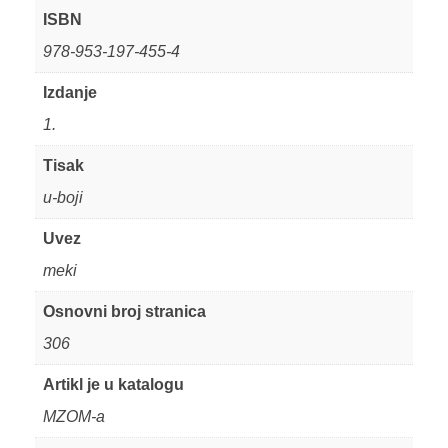
ISBN
978-953-197-455-4
Izdanje
1.
Tisak
u-boji
Uvez
meki
Osnovni broj stranica
306
Artikl je u katalogu
MZOM-a