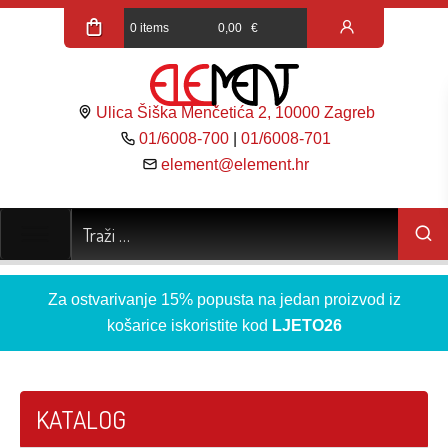
0 items
0,00
€
Ulica Šiška Menčetića 2, 10000 Zagreb
01/6008-700
|
01/6008-701
element@element.hr
Za ostvarivanje 15% popusta na jedan proizvod iz
košarice iskoristite kod
LJETO26
KATALOG