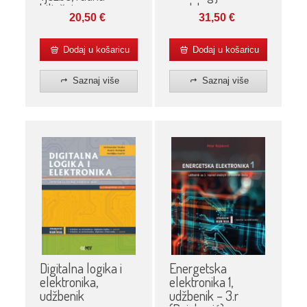
uredskom
bilježnica
31,50
€
20,50
€
poslovanju,
udžbenik
Dodaj u košaricu
Dodaj u košaricu
Saznaj više
Saznaj više
Digitalna logika i
Energetska
elektronika,
elektronika 1,
udžbenik
udžbenik – 3.r