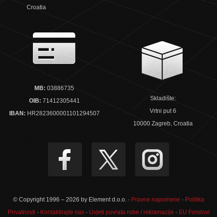
Croatia
MB:
03886735
Skladište:
OIB:
71412305441
Vrtni put 6
IBAN:
HR2823600001101294507
10000 Zagreb, Croatia
© Copyright 1996 – 2026 by Element d.o.o. ·
Pravne napomene
·
Politika
Privatnosti
·
Kontaktirajte nas
·
Uvjeti povrata robe / reklamacije
·
EU Fondovi