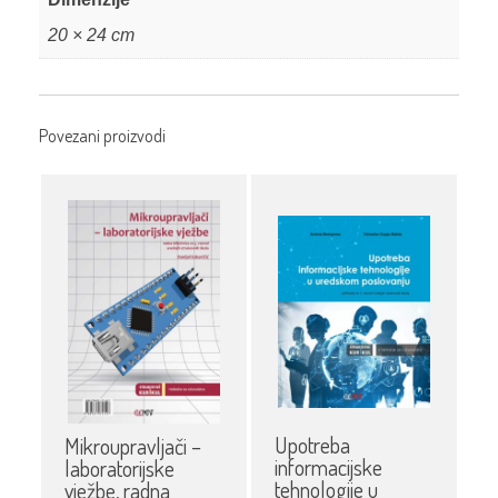
20 × 24 cm
Povezani proizvodi
Upotreba
Mikroupravljači –
informacijske
laboratorijske
tehnologije u
vježbe, radna