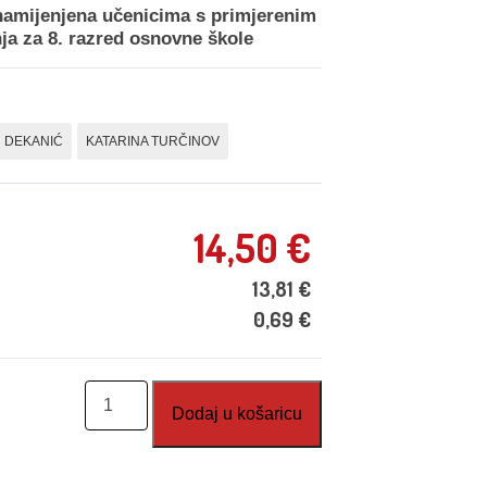
 namijenjena učenicima s primjerenim
ja za 8. razred osnovne škole
 DEKANIĆ
KATARINA TURČINOV
14,50
€
13,81
€
0,69
€
Lagana
Dodaj u košaricu
matematika
8,
1.