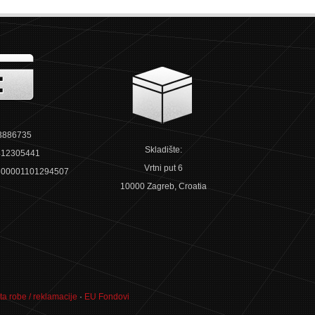
3886735
Skladište:
12305441
Vrtni put 6
00001101294507
10000 Zagreb, Croatia
ta robe / reklamacije
·
EU Fondovi