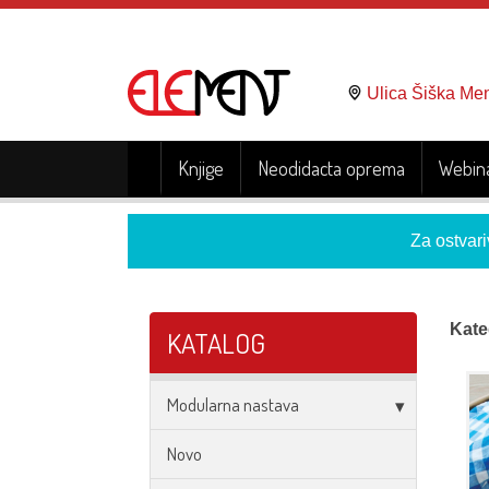
Ulica Šiška Me
Knjige
Neodidacta oprema
Webina
Za ostvari
Kate
KATALOG
Modularna nastava
Novo