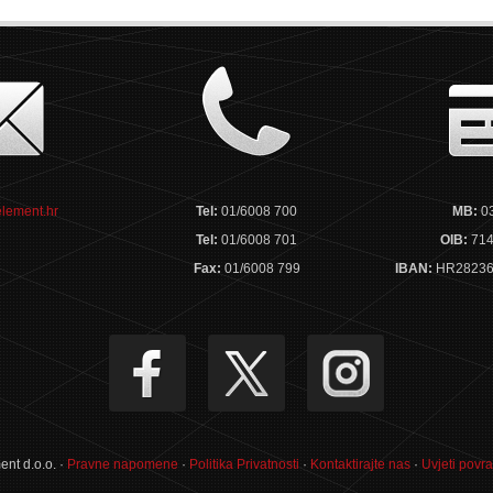
lement.hr
Tel:
01/6008 700
MB:
0
Tel:
01/6008 701
OIB:
714
Fax:
01/6008 799
IBAN:
HR28236
nt d.o.o. ·
Pravne napomene
·
Politika Privatnosti
·
Kontaktirajte nas
·
Uvjeti povra