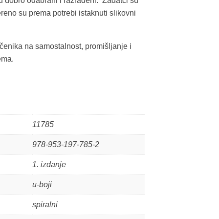
su dobro odabrani i razrađeni. Zadatci su
ereno su prema potrebi istaknuti slikovni
 učenika na samostalnost, promišljanje i
ema.
11785
978-953-197-785-2
1. izdanje
u-boji
spiralni