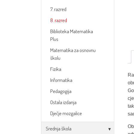
7. razred
8. razred
Biblioteka Matematika
Plus
Matematika za osnovnu
školu
Fizika
Ra
Informatika
obr
Go
Pedagogija
cj
Ostala izdanja
tak
Dječje mozgalice
sad
Ob
Srednja škola