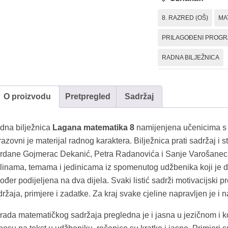
8. RAZRED (OŠ)
MA
PRILAGOĐENI PROG
RADNA BILJEŽNICA
O proizvodu
Pretpregled
Sadržaj
dna bilježnica
Lagana matematika 8
namijenjena učenicima s 
azovni je materijal radnog karaktera. Bilježnica prati sadržaj i 
rdane Gojmerac Dekanić, Petra Radanovića i Sanje Varošanec. 
elinama, temama i jedinicama iz spomenutog udžbenika koji je dv
ođer podijeljena na dva dijela. Svaki listić sadrži motivacijski
ržaja, primjere i zadatke. Za kraj svake cjeline napravljen je i 
rada matematičkog sadržaja pregledna je i jasna u jezičnom i k