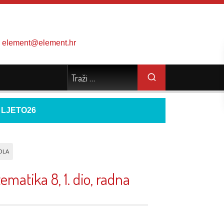
element@element.hr
d
LJETO26
OLA
matika 8, 1. dio, radna