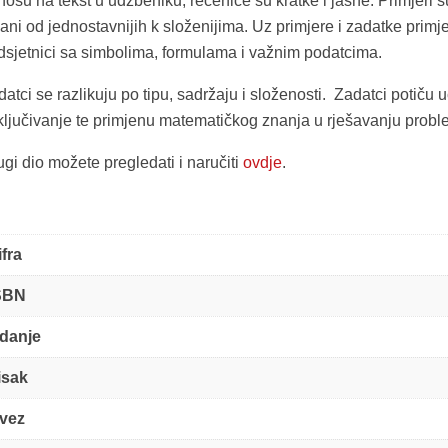
nosu na tekst u udžbeniku, rečenice su kratke i jasne. Primjeri 
ani od jednostavnijih k složenijima. Uz primjere i zadatke primj
dsjetnici sa simbolima, formulama i važnim podatcima.
atci se razlikuju po tipu, sadržaju i složenosti. Zadatci potiču
ključivanje te primjenu matematičkog znanja u rješavanju probl
gi dio možete pregledati i naručiti
ovdje
.
ifra
SBN
zdanje
isak
vez