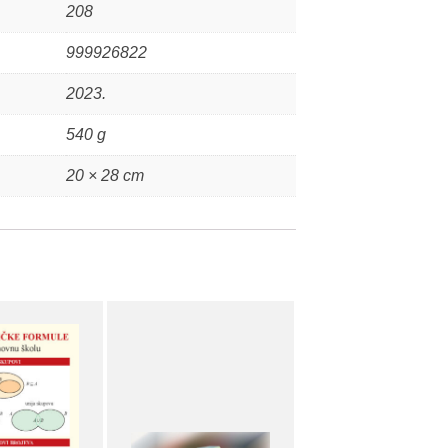
208
999926822
2023.
540 g
20 × 28 cm