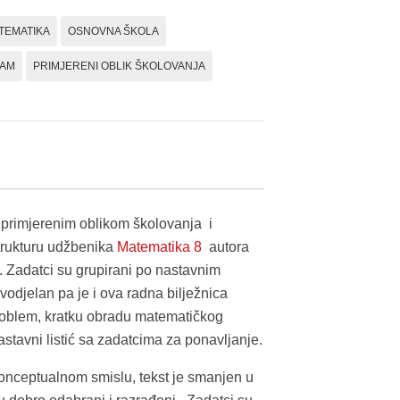
dio,
TEMATIKA
OSNOVNA ŠKOLA
radna
bilježnica
RAM
PRIMJERENI OBLIK ŠKOLOVANJA
količina
primjerenim oblikom školovanja i
strukturu udžbenika
Matematika 8
autora
Zadatci su grupirani po nastavnim
odjelan pa je i ova radna bilježnica
 problem, kratku obradu matematičkog
nastavni listić sa zadatcima za ponavljanje.
onceptualnom smislu, tekst je smanjen u