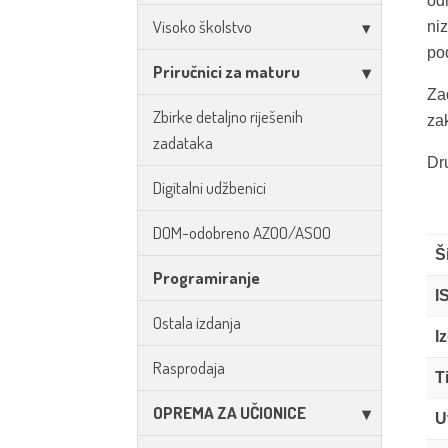
od
Visoko školstvo
niz
po
Priručnici za maturu
Zad
Zbirke detaljno riješenih
za
zadataka
Dru
Digitalni udžbenici
DOM-odobreno AZOO/ASOO
Š
Programiranje
I
Ostala izdanja
I
Rasprodaja
T
OPREMA ZA UČIONICE
U