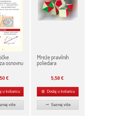
Mreže pravilnih
ičke
poliedara
 za osnovnu
5,58
€
,50
€
 u košaricu
Dodaj u košaricu
znaj više
Saznaj više