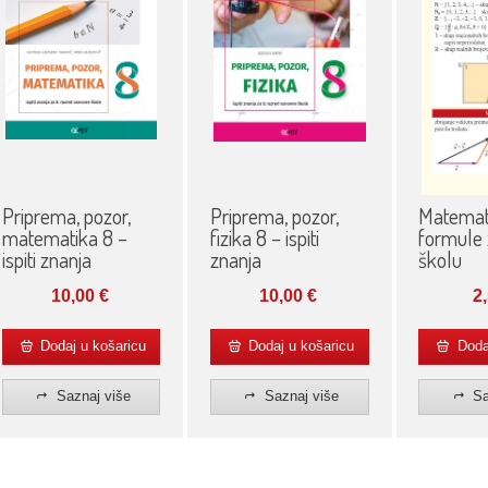
Priprema, pozor,
Priprema, pozor,
Matemat
matematika 8 –
fizika 8 – ispiti
formule
ispiti znanja
znanja
školu
10,00
€
10,00
€
2
Dodaj u košaricu
Dodaj u košaricu
Dodaj
Saznaj više
Saznaj više
Sa