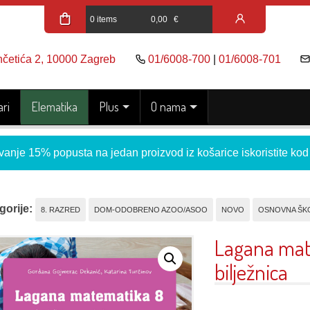
0 items
0,00
€
nčetića 2, 10000 Zagreb
01/6008-700
|
01/6008-701
ri
Elematika
Plus
O nama
vanje 15% popusta na jedan proizvod iz košarice iskoristite ko
gorije:
8. RAZRED
DOM-ODOBRENO AZOO/ASOO
NOVO
OSNOVNA ŠK
Lagana mate
bilježnica