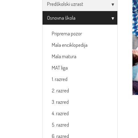
Predškolski uzrast
Osnovna škola
Priprema pozor
Mala enciklopedija
Mala matura
MAT liga
1. razred
2. razred
3. razred
4. razred
5. razred
6. razred