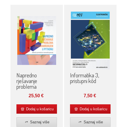
Napredno
Informatika 3,
rješavanje
pristupni kôd
problema
programiranjem u
25,50
€
7,50
€
Pythonu
Dodaj u košaricu
Dodaj u košaricu
Saznaj više
Saznaj više