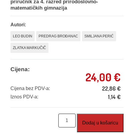
priručnik za 4. razred prirodoslovno-
matematičkih gimnazija
Autori:
LEO BUDIN
PREDRAG BROĐANAC
SMILJANA PERIĆ
ZLATKA MARKUČIČ
Cijena:
24,00
€
22,86
€
Cijena bez PDV-a:
1,14
€
Iznos PDV-a:
Izrada
Dodaj u košaricu
primjenskih
programa