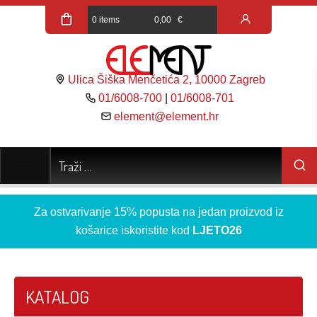
0 items
0,00
€
Ulica Šiška Menčetića 2, 10000 Zagreb
01/6008-700
|
01/6008-701
element@element.hr
Za ostvarivanje 15% popusta na jedan proizvod iz
košarice iskoristite kod
LJETO26
KATALOG