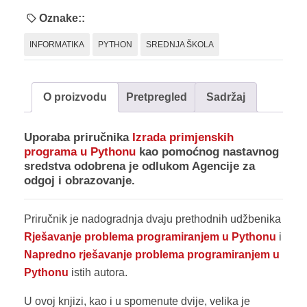
u
Oznake::
Pythonu
INFORMATIKA
PYTHON
SREDNJA ŠKOLA
-
Phyton
3
O proizvodu
Pretpregled
Sadržaj
količina
Uporaba priručnika
Izrada primjenskih
programa u Pythonu
kao pomoćnog nastavnog
sredstva odobrena je odlukom Agencije za
odgoj i obrazovanje.
Priručnik je nadogradnja dvaju prethodnih udžbenika
Rješavanje problema programiranjem u Pythonu
i
Napredno rješavanje problema programiranjem u
Pythonu
istih autora.
U ovoj knjizi, kao i u spomenute dvije, velika je