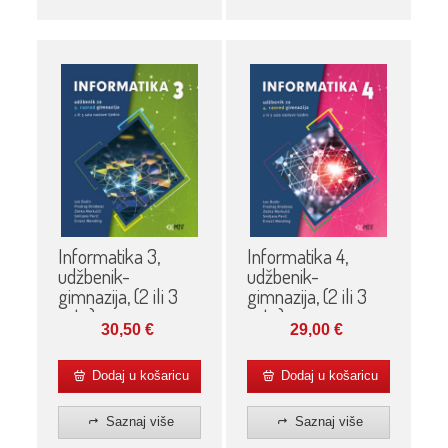
Informatika 3,
Informatika 4,
udžbenik-
udžbenik-
gimnazija, (2 ili 3
gimnazija, (2 ili 3
sata)
sata)
30,50
€
29,00
€
Dodaj u košaricu
Dodaj u košaricu
Saznaj više
Saznaj više