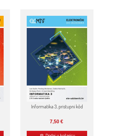
Informatika 3, pristupni kôd
7,50
€
Dodaj u košaricu