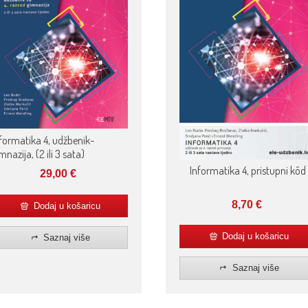
formatika 4, udžbenik-
mnazija, (2 ili 3 sata)
Informatika 4, pristupni kôd
29,00
€
8,70
€
Dodaj u košaricu
Dodaj u košaricu
Saznaj više
Saznaj više