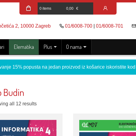
0 items
0,00
€
nčetića 2, 10000 Zagreb
01/6008-700
|
01/6008-701
ri
Elematika
Plus
O nama
vanje 15% popusta na jedan proizvod iz košarice iskoristite ko
o Budin
ng all 12 results