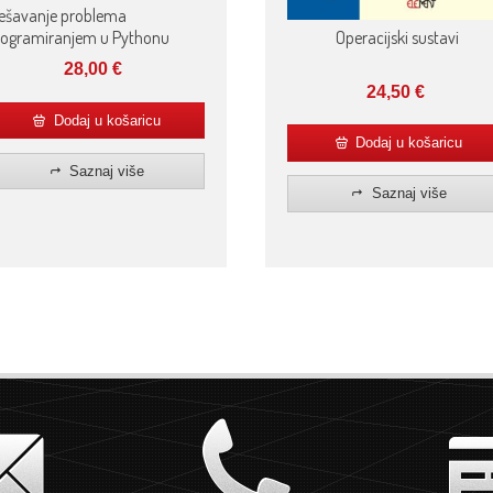
ješavanje problema
rogramiranjem u Pythonu
Operacijski sustavi
28,00
€
24,50
€
Dodaj u košaricu
Dodaj u košaricu
Saznaj više
Saznaj više