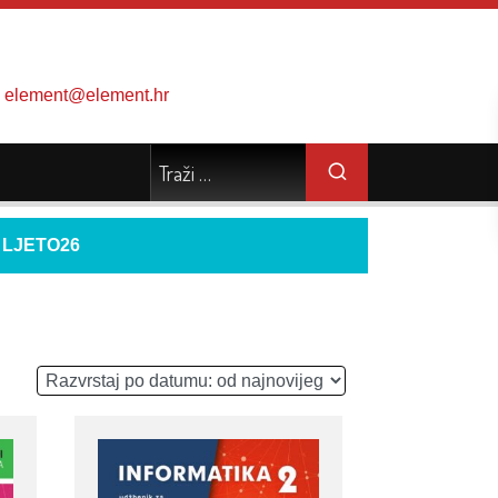
element@element.hr
d
LJETO26