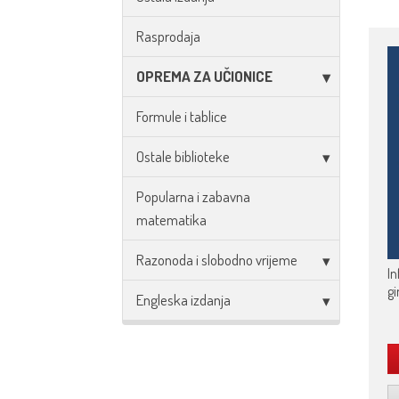
Rasprodaja
OPREMA ZA UČIONICE
Formule i tablice
Ostale biblioteke
Popularna i zabavna
matematika
Razonoda i slobodno vrijeme
In
gi
Engleska izdanja