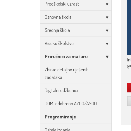
Predškolski uzrast
Osnovna škola
Srednja škola
Visoko školstvo
Priručnici za maturu
In
gi
Zbirke detaljno riješenih
zadataka
Digitalni udžbenici
DOM-odobreno AZOO/ASOO
Programiranje
Ostala izdanja