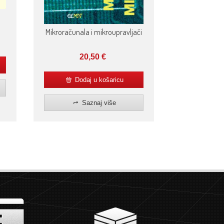
Mikroračunala i mikroupravljači
20,50
€
Dodaj u košaricu
Saznaj više