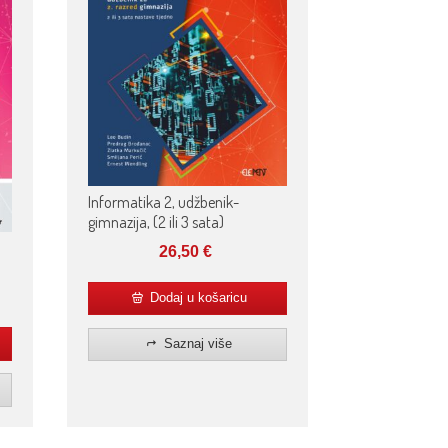
Informatika 2, udžbenik-
gimnazija, (2 ili 3 sata)
26,50
€
Dodaj u košaricu
Saznaj više