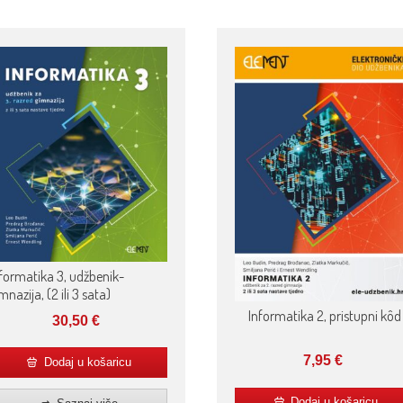
formatika 3, udžbenik-
mnazija, (2 ili 3 sata)
Informatika 2, pristupni kôd
30,50
€
7,95
€
Dodaj u košaricu
Dodaj u košaricu