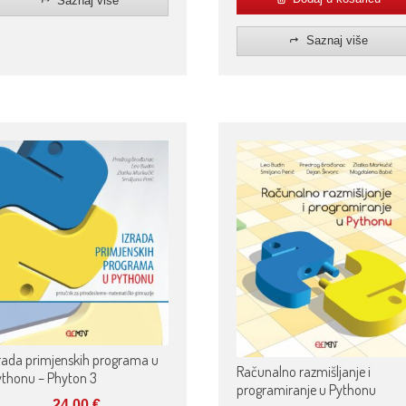
Saznaj više
Saznaj više
rada primjenskih programa u
Računalno razmišljanje i
ythonu – Phyton 3
programiranje u Pythonu
24,00
€