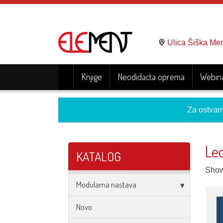
Ulica Šiška Me
Knjige
Neodidacta oprema
Webina
Za ostvari
Le
KATALOG
Showi
Modularna nastava
Novo