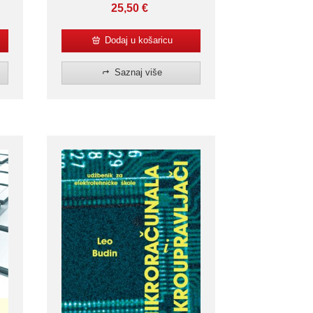
25,50
€
Dodaj u košaricu
Saznaj više