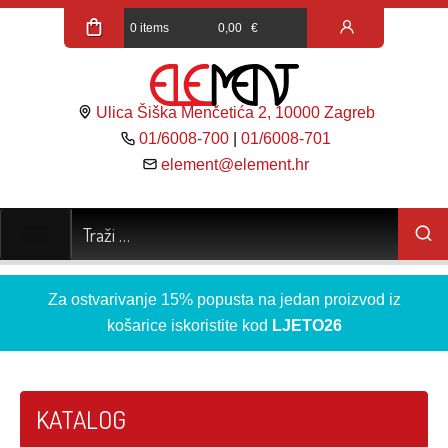
0 items
0,00
€
Ulica Šiška Menčetića 2, 10000 Zagreb
01/6008-700
|
01/6008-701
element@element.hr
Za ostvarivanje 15% popusta na jedan proizvod iz
košarice iskoristite kod
LJETO26
KATALOG