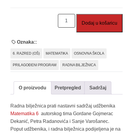
Lagana
Dodaj u košaricu
matematika
6,
2.
Oznaka::
dio,
6. RAZRED (OŠ)
MATEMATIKA
OSNOVNA ŠKOLA
radna
bilježnica
PRILAGOĐENI PROGRAM
RADNA BILJEŽNICA
količina
O proizvodu
Pretpregled
Sadržaj
Radna bilježnica prati nastavni sadržaj udžbenika
Matematika 6
autorskog tima Gordane Gojmerac
Dekanić, Petra Radanovića i Sanje Varošanec.
Poput udžbenika, i radna bilježnica podijeljena je na