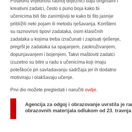
Posebnu vrijednost radnoj bilježnici daju originalni i
kreativni zadatci, često s puno boja kako bi
učenicima bili što zanimljiviji te kako bi što jasnije
približili neki pojam ili metodu rješavanja. Korišteni
su raznovrsni tipovi zadataka, osim klasičnih
zadataka u kojima treba izračunati i zapisati rješenje,
pregršt je zadataka sa spajanjem, zaokruživanjem,
dopunjavanjem i bojenjem. Takvi maštoviti zadatci
izuzetno su bitni u radu s učenicima koji imaju
poteškoće pri savladavanju sadržaja jer ih dodatno
motiviraju i olakšavaju učenje.
Prvi dio možete pregledati i naručiti
ovdje
.
Agencija za odgoj i obrazovanje uvrstila je r
obrazovnih materijala
odlukom od 23. travnja 