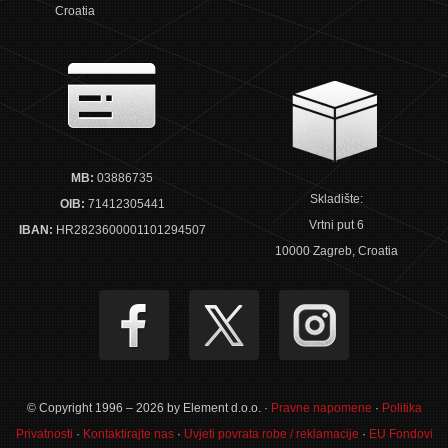
Croatia
MB:
03886735
Skladište:
OIB:
71412305441
Vrtni put 6
IBAN:
HR2823600001101294507
10000 Zagreb, Croatia
© Copyright 1996 – 2026 by Element d.o.o. ·
Pravne napomene
·
Politika
Privatnosti
·
Kontaktirajte nas
·
Uvjeti povrata robe / reklamacije
·
EU Fondovi