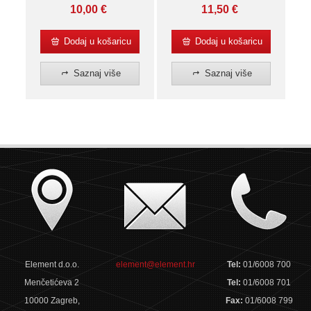
bilježnica
11,50
€
10,00
€
Dodaj u košaricu
Dodaj u košaricu
Saznaj više
Saznaj više
Element d.o.o.
element@element.hr
Tel:
01/6008 700
Menčetićeva 2
Tel:
01/6008 701
10000 Zagreb,
Fax:
01/6008 799